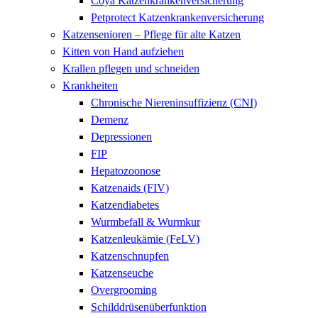
Coya Katzenkrankenversicherung
Petprotect Katzenkrankenversicherung
Katzensenioren – Pflege für alte Katzen
Kitten von Hand aufziehen
Krallen pflegen und schneiden
Krankheiten
Chronische Niereninsuffizienz (CNI)
Demenz
Depressionen
FIP
Hepatozoonose
Katzenaids (FIV)
Katzendiabetes
Wurmbefall & Wurmkur
Katzenleukämie (FeLV)
Katzenschnupfen
Katzenseuche
Overgrooming
Schilddrüsenüberfunktion