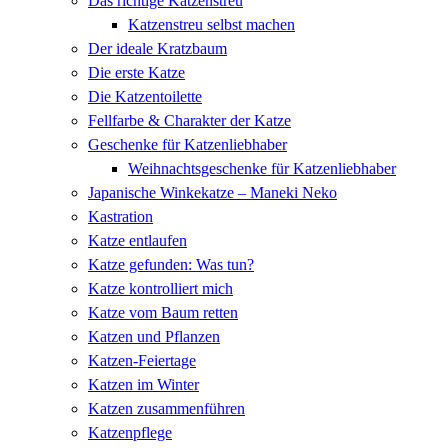
Das richtige Katzenstreu
Zum
Katzenstreu selbst machen
Inhalt
Der ideale Kratzbaum
springen
Die erste Katze
Die Katzentoilette
Fellfarbe & Charakter der Katze
Geschenke für Katzenliebhaber
Weihnachtsgeschenke für Katzenliebhaber
Japanische Winkekatze – Maneki Neko
Kastration
Katze entlaufen
Katze gefunden: Was tun?
Katze kontrolliert mich
Katze vom Baum retten
Katzen und Pflanzen
Katzen-Feiertage
Katzen im Winter
Katzen zusammenführen
Katzenpflege