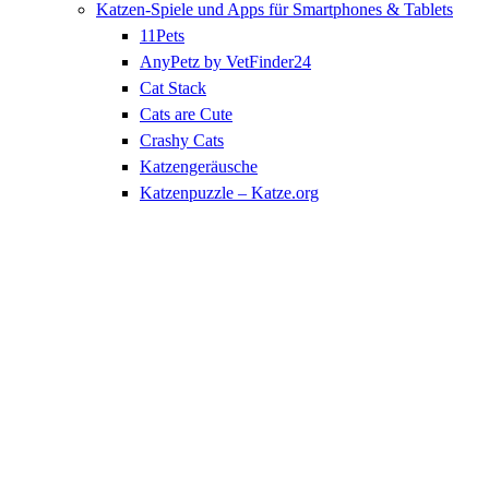
Katzen-Spiele und Apps für Smartphones & Tablets
11Pets
AnyPetz by VetFinder24
Cat Stack
Cats are Cute
Crashy Cats
Katzengeräusche
Katzenpuzzle – Katze.org