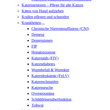
Katzensenioren – Pflege für alte Katzen
Kitten von Hand aufziehen
Krallen pflegen und schneiden
Krankheiten
Chronische Niereninsuffizienz (CNI)
Demenz
Depressionen
FIP
Hepatozoonose
Katzenaids (FIV)
Katzendiabetes
Wurmbefall & Wurmkur
Katzenleukämie (FeLV)
Katzenschnupfen
Katzenseuche
Overgrooming
Schilddrüsenüberfunktion
Tollwut