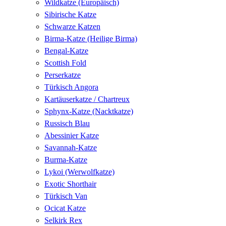
Wildkatze (Europäisch)
Sibirische Katze
Schwarze Katzen
Birma-Katze (Heilige Birma)
Bengal-Katze
Scottish Fold
Perserkatze
Türkisch Angora
Kartäuserkatze / Chartreux
Sphynx-Katze (Nacktkatze)
Russisch Blau
Abessinier Katze
Savannah-Katze
Burma-Katze
Lykoi (Werwolfkatze)
Exotic Shorthair
Türkisch Van
Ocicat Katze
Selkirk Rex