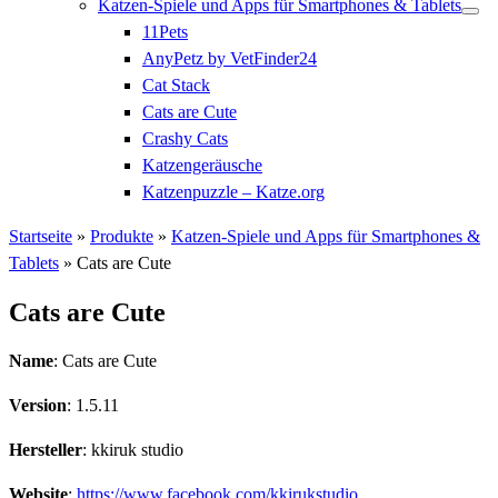
Katzen-Spiele und Apps für Smartphones & Tablets
11Pets
AnyPetz by VetFinder24
Cat Stack
Cats are Cute
Crashy Cats
Katzengeräusche
Katzenpuzzle – Katze.org
Startseite
»
Produkte
»
Katzen-Spiele und Apps für Smartphones &
Tablets
»
Cats are Cute
Cats are Cute
Name
: Cats are Cute
Version
: 1.5.11
Hersteller
: kkiruk studio
Website
:
https://www.facebook.com/kkirukstudio