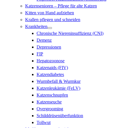
Katzensenioren – Pflege für alte Katzen
Kitten von Hand aufziehen
Krallen pflegen und schneiden
Krankheiten
Chronische Niereninsuffizienz (CNI)
Demenz
Depressionen
FIP
Hepatozoonose
Katzenaids (FIV)
Katzendiabetes
Wurmbefall & Wurmkur
Katzenleukämie (FeLV)
Katzenschnupfen
Katzenseuche
Overgrooming
Schilddrüsenüberfunktion
Tollwut