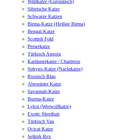
Wildkatze (Europäisch)
Sibirische Katze
Schwarze Katzen
Birma-Katze (Heilige Birma)
Bengal-Katze
Scottish Fold
Perserkatze
Türkisch Angora
Kartäuserkatze / Chartreux
Sphynx-Katze (Nacktkatze)
Russisch Blau
Abessinier Katze
Savannah-Katze
Burma-Katze
Lykoi (Werwolfkatze)
Exotic Shorthair
Türkisch Van
Ocicat Katze
Selkirk Rex