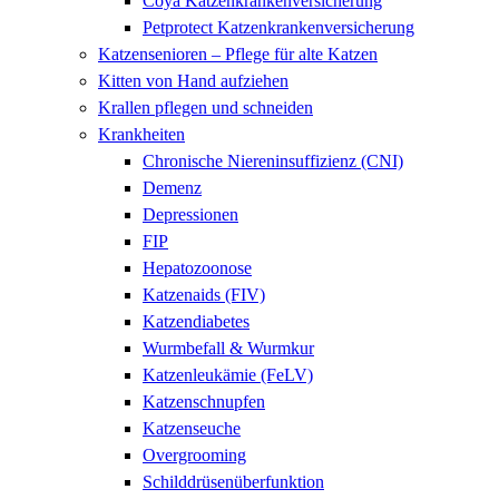
Coya Katzenkrankenversicherung
Petprotect Katzenkrankenversicherung
Katzensenioren – Pflege für alte Katzen
Kitten von Hand aufziehen
Krallen pflegen und schneiden
Krankheiten
Chronische Niereninsuffizienz (CNI)
Demenz
Depressionen
FIP
Hepatozoonose
Katzenaids (FIV)
Katzendiabetes
Wurmbefall & Wurmkur
Katzenleukämie (FeLV)
Katzenschnupfen
Katzenseuche
Overgrooming
Schilddrüsenüberfunktion