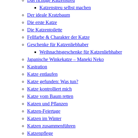
Das richtige Katzenstreu
Zum
Katzenstreu selbst machen
Inhalt
Der ideale Kratzbaum
springen
Die erste Katze
Die Katzentoilette
Fellfarbe & Charakter der Katze
Geschenke für Katzenliebhaber
Weihnachtsgeschenke für Katzenliebhaber
Japanische Winkekatze – Maneki Neko
Kastration
Katze entlaufen
Katze gefunden: Was tun?
Katze kontrolliert mich
Katze vom Baum retten
Katzen und Pflanzen
Katzen-Feiertage
Katzen im Winter
Katzen zusammenführen
Katzenpflege