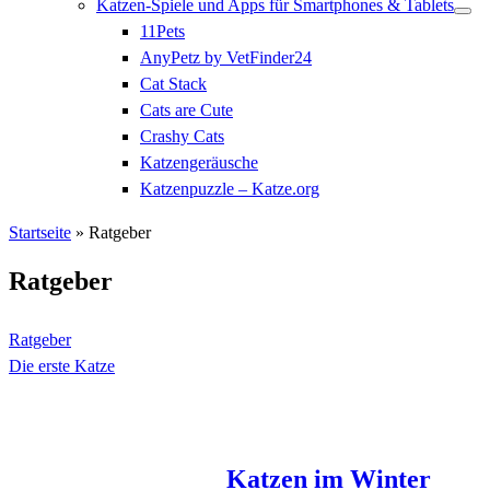
Katzen-Spiele und Apps für Smartphones & Tablets
11Pets
AnyPetz by VetFinder24
Cat Stack
Cats are Cute
Crashy Cats
Katzengeräusche
Katzenpuzzle – Katze.org
Startseite
»
Ratgeber
Ratgeber
Ratgeber
Die erste Katze
Katzen im Winter