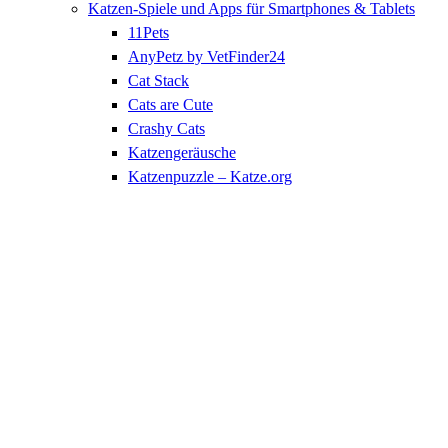
Katzen-Spiele und Apps für Smartphones & Tablets
11Pets
AnyPetz by VetFinder24
Cat Stack
Cats are Cute
Crashy Cats
Katzengeräusche
Katzenpuzzle – Katze.org